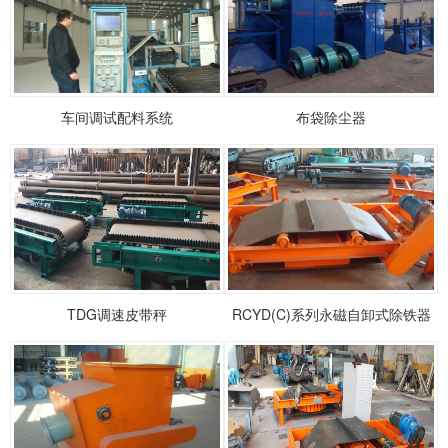
车间调试配料系统
布袋除尘器
1
2
3
TDG调速皮带秤
RCYD(C)系列永磁自卸式除铁器